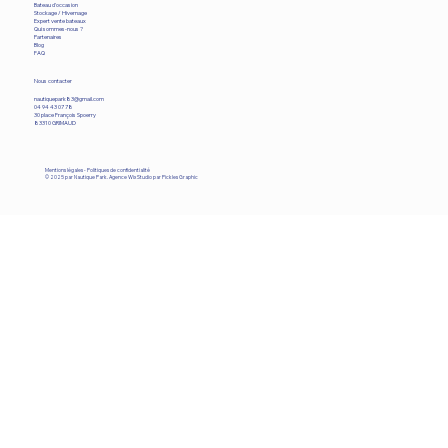
Bateau d'occasion
Stockage / Hivernage
Expert vente bateaux
Qui sommes-nous ?
Partenaires
Blog
FAQ
Nous contacter
nautiquepark83@gmail.com
​04 94 43 07 78
30 place François Spoerry
83310 GRIMAUD
Mentions légales
-
Politiques de confidentialité
© 2025 par Nautique Park.
Agence Wix Studio par Pickles Graphic