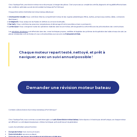
Chez Nautique Park, une révision moteur ne se résume pas à changer des pièces. C’est un processus complet de contrôle, diagnostic et traçabilité effectué dans
des conditions optimales au sein de notre atelier technique de Port Grimaud.
Chaque intervention d'entretien de moteur bateau débute par :
Une inspection visuelle :
Nous contrôlons l'état du compartiment moteur et des organes périphériques (filtres, durites, pompe à eau, turbine, câbles, connexions
électriques) ;
Un diagnostic :
Nous analysons les fluides et vérifions la corrosion éventuelle ;
Des tests :
Nous contrôlons les pressions, températures et démarrage à froid (si possible sur banc ou en bassin) ;
La mise à jour :
Nous consignons toutes les opérations réalisées dans le suivi moteur, afin de garantir la conformité avec les préconisations des constructeurs.
Les
entretiens de bateaux
sont effectués dans des zones techniques propres, ventilées et équipées de systèmes de récupération des huiles et eaux de cale. Les
pièces remplacées sont archivées et vous sont présentées pour assurer une
transparence totale.
Chaque moteur repart testé, nettoyé, et prêt à
naviguer, avec un suivi annuel possible !
Demander une révision moteur bateau
Combien coûte la révision d’un moteur de bateau à Port Grimaud ?
Chez Nautique Park, nous sommes souvent interrogés sur le
prix d’une révision moteur bateau
. Notre réponse : il n’existe pas de tarif unique, car chaque moteur
est différent. Le coût dépend de plusieurs critères techniques qu’il serait inexact de généraliser.
Le prix d’un entretien varie en fonction :
Du type de moteur :
hors-bord ou in-board ;
De la motorisation :
essence ou diesel ;
De la puissance, des heures de navigation et de la fréquence d'utilisation ;