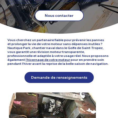
Entretenir correctement le moteur de votre bateau est essentiel pour garantir sa fiabilité, sa longévité et votre sécurité en mer. Nautique Park vous accompagne
pour une révision de moteur complète et rigoureuse à Grimaud.
Nous contacter
Vous cherchez un partenaire fiable pour prévenir les pannes
et
prolonger la vie de votre moteur
sans dépenses inutiles ?
Nautique Park, chantier naval dans le Golfe de Saint-Tropez,
vous garantit une révision moteur transparente,
professionnelle et adaptée à votre usage réel. Nous proposons
également
l'hivernage de votre moteur
pour en prendre soin
pendant l'hiver avant la reprise de la belle saison de navigation.
Demande de renseignements