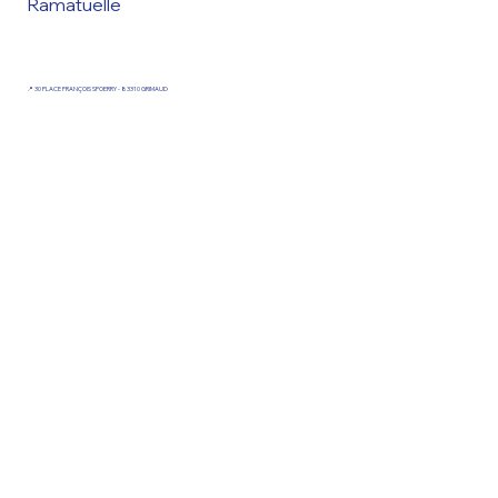
Ramatuelle
📍 30 PLACE FRANÇOIS SPOERRY - 83310 GRIMAUD