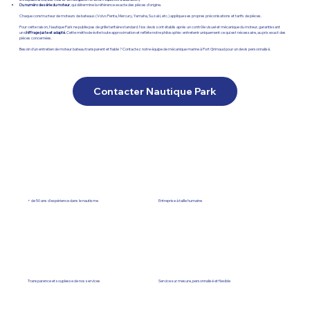
Du numéro de série du moteur
, qui détermine la référence exacte des pièces d’origine.
Chaque constructeur de moteurs de bateaux (Volvo Penta, Mercury, Yamaha, Suzuki, etc.) applique ses propres préconisations et tarifs de pièces.
Pour cette raison, Nautique Park ne publie pas de grille tarifaire standard. Nos devis sont établis après un contrôle visuel et mécanique du moteur, garantissant
un
chiffrage juste et adapté.
Cette méthode évite toute approximation et reflète notre philosophie : entretenir uniquement ce qui est nécessaire, au prix exact des
pièces concernées.
Besoin d'un entretien de moteur bateau transparent et fiable ? Contactez notre équipe de mécanique marine à Port Grimaud pour un devis personnalisé.
Contacter Nautique Park
+ de 50 ans d'expérience dans le nautisme
Entreprise à taille humaine
Transparence et souplesse de nos services
Service sur mesure, personnalisé et flexible