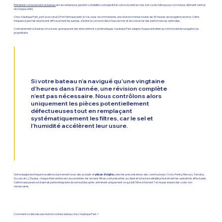
Entretenir correctement un bateau
est essentiel pour garantir sa fiabilité, sa longévité et votre sécurité en mer. Il en va de même pour son moteur, élément central
de chaque unité.
Chez Nautique Park, port à sec situé à Port Grimaud dans le Var, nous recommandons une révision moteur toutes les 50 heures de navigation environ. Cette
fréquence permet de prévenir efficacement les pannes, d’éviter la corrosion liée à l’eau de mer et de conserver des performances optimales.
Contrairement à d’autres structures qui imposent des interventions systématiques, Nautique Park adapte chaque entretien au rythme réel de navigation du
propriétaire.
Si votre bateau n’a navigué qu’une vingtaine
d’heures dans l’année, une révision complète
n’est pas nécessaire. Nous contrôlons alors
uniquement les pièces potentiellement
défectueuses tout en remplaçant
systématiquement les filtres, car le sel et
l’humidité accélèrent leur usure.
Notre équipe technique travaille exclusivement avec des produits et
pièces d’origine
, selon les préconisations des constructeurs (Volvo Penta, Mercury, Yamaha,
Suzuki, etc.). De plus, chaque intervention est documentée : les anciens filtres sont présentés au client et la facture détaille précisément les opérations effectuées.
Cette transparence totale fait partie intégrante de notre philosophie : entretenir uniquement ce qui doit l'être à l'instant T et ne pas induire des coûts non
nécessaires.
Comment se déroule une révision moteur bateau chez Nautique Park ?