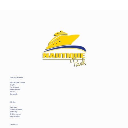
Zone d'intervention
Golfe de Saint-Tropez
Cogolin
Port Grimaud
Sainte-Maxime
Gassin
Ramatuelle
Entretien
Carénage
Hivernage moteur
Antifouling
Révision moteur
Refit de bateau
Plan du site