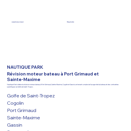
Liberté de choisir
Réactivité
NAUTIQUE PARK
Révision moteur bateau à Port Grimaud et
Sainte-Maxime
Nautique Park réalise la révision moteur bateau à Port Grimaud, Sainte-Maxime, Cogolin et Gassin, en tenant compte de l’usage réel du bateau et des contraintes
spécifiques du Golfe de Saint-Tropez.
Golfe de Saint-Tropez
Cogolin
Port Grimaud
Sainte-Maxime
Gassin